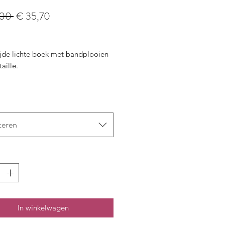
Normale
Verkoopprijs
,00 
€ 35,70
prijs
ijde lichte boek met bandplooien
aille.
teren
In winkelwagen