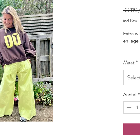
 € 119
incl.Btw
Extra w
en lage t
Maat
*
Selec
Aantal
*