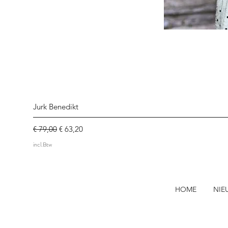
Jurk Benedikt
Normale prijs
Verkoopprijs
€ 79,00
€ 63,20
incl.Btw
HOME
NIE