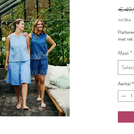
 € 49,
incl.Btw
Flatter
met rek 
Maat
*
Selec
Aantal
*