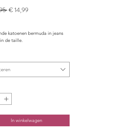
Normale
Verkoopprijs
95 
€ 14,99
prijs
ende katoenen bermuda in jeans
in de taille.
teren
In winkelwagen