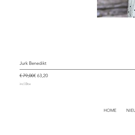
Jurk Benedikt
Normale prijs
Verkoopprijs
€ 79,00
€ 63,20
incl.Btw
HOME
NIE