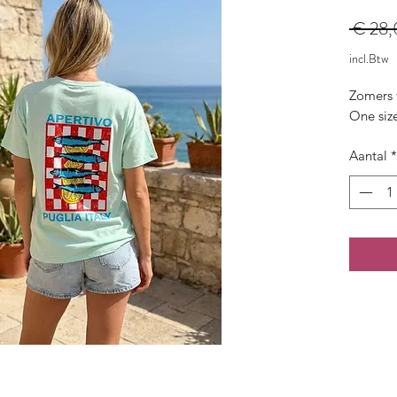
 € 28,
incl.Btw
Zomers t
One siz
Aantal
*