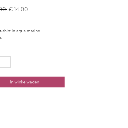
Normale
Verkoopprijs
00 
€ 14,00
prijs
-shirt in aqua marine.
e.
In winkelwagen