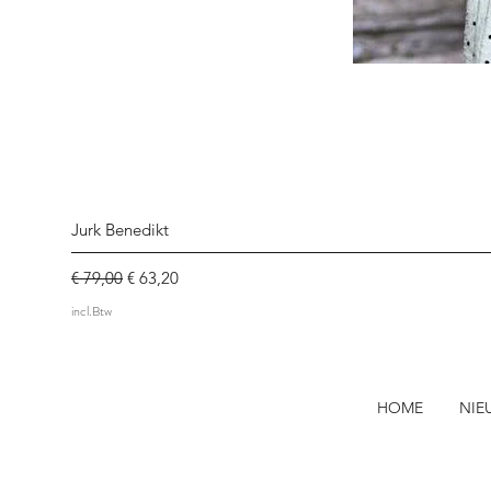
Jurk Benedikt
Normale prijs
Verkoopprijs
€ 79,00
€ 63,20
incl.Btw
HOME
NIE