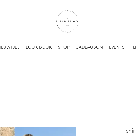
IEUWTJES
LOOK BOOK
SHOP
CADEAUBON
EVENTS
FL
T-shir